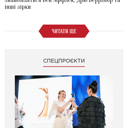
знайомляться Бен Аффлек, Дрю Беррімор та
інші зірки
ЧИТАТИ ЩЕ
СПЕЦПРОЄКТИ