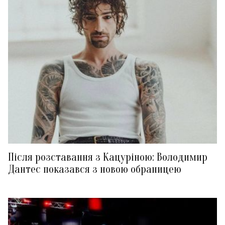
Після розставання з Кацуріною: Володимир
Дантес показався з новою обраницею