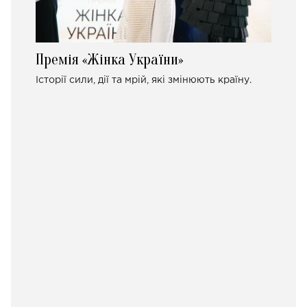
Премія «Жінка України»
Історії сили, дії та мрій, які змінюють країну.