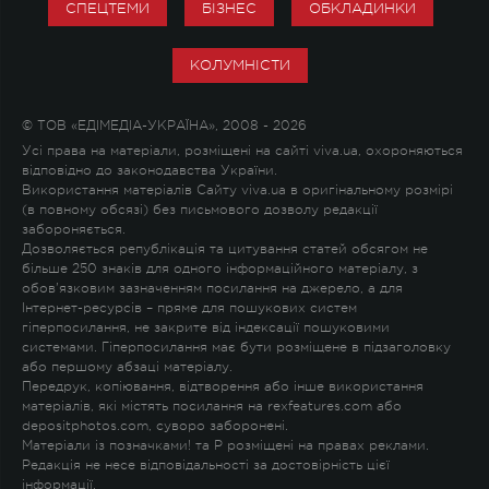
СПЕЦТЕМИ
БІЗНЕС
ОБКЛАДИНКИ
КОЛУМНІСТИ
© ТОВ «ЕДІМЕДІА-УКРАЇНА», 2008 - 2026
Усі права на матеріали, розміщені на сайті viva.ua, охороняються
відповідно до законодавства України.
Використання матеріалів Сайту viva.ua в оригінальному розмірі
(в повному обсязі) без письмового дозволу редакції
забороняється.
Дозволяється републікація та цитування статей обсягом не
більше 250 знаків для одного інформаційного матеріалу, з
обов'язковим зазначенням посилання на джерело, а для
Інтернет-ресурсів – пряме для пошукових систем
гіперпосилання, не закрите від індексації пошуковими
системами. Гіперпосилання має бути розміщене в підзаголовку
або першому абзаці матеріалу.
Передрук, копіювання, відтворення або інше використання
матеріалів, які містять посилання на rexfeatures.com або
depositphotos.com, суворо заборонені.
Матеріали із позначками
!
та
P
розміщені на правах реклами.
Редакція не несе відповідальності за достовірність цієї
інформації.