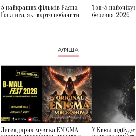
5 найкращих фільмів Раяна
Топ-5 найочіку
Ґослінга, які варто побачити
березня-2026
АФІША
Легендарна музика ENIGMA
У Києві відбуде