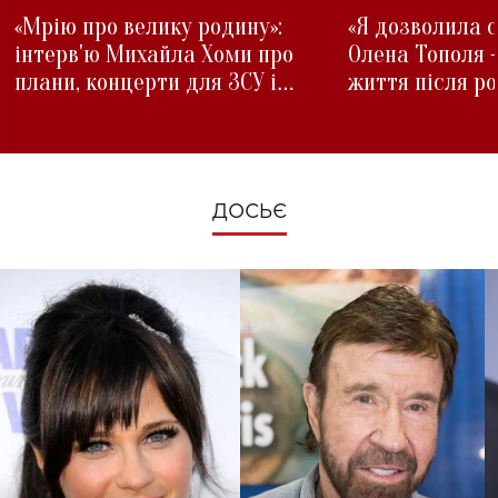
«Мрію про велику родину»:
«Я дозволила с
інтерв'ю Михайла Хоми про
Олена Тополя 
плани, концерти для ЗСУ і
життя після р
зміни під час війни
ДОСЬЄ