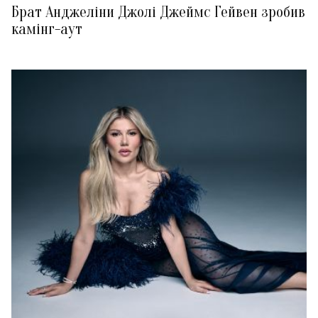
Брат Анджеліни Джолі Джеймс Гейвен зробив
камінг-аут