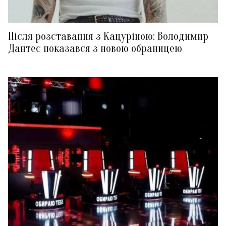
Після розставання з Кацуріною: Володимир
Дантес показався з новою обраницею