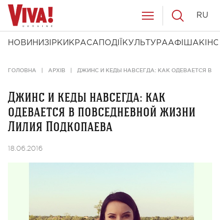
RU
НОВИНИ
ЗІРКИ
КРАСА
ПОДІЇ
КУЛЬТУРА
АФІША
КІНО
ГОЛОВНА
АРХІВ
ДЖИНС И КЕДЫ НАВСЕГДА: КАК ОДЕВАЕТСЯ В 
Джинс и кеды навсегда: как
одевается в повседневной жизни
Лилия Подкопаева
18.06.2016