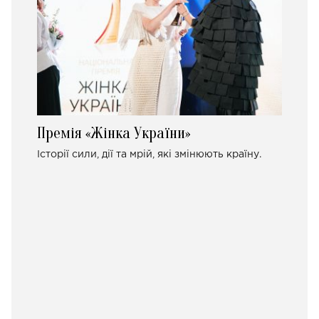
Премія «Жінка України»
Історії сили, дії та мрій, які змінюють країну.