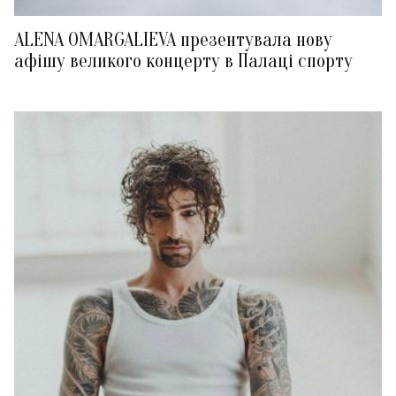
ALENA OMARGALIEVA презентувала нову
афішу великого концерту в Палаці спорту