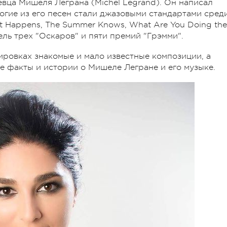
вца Мишеля Леграна (Michel Legrand). Он написал
огие из его песен стали джазовыми стандартами сред
at Happens, The Summer Knows, What Are You Doing the
ель трех "Оскаров" и пяти премий "Грэмми".
ровках знакомые и мало известные композиции, а
 факты и истории о Мишеле Легране и его музыке.