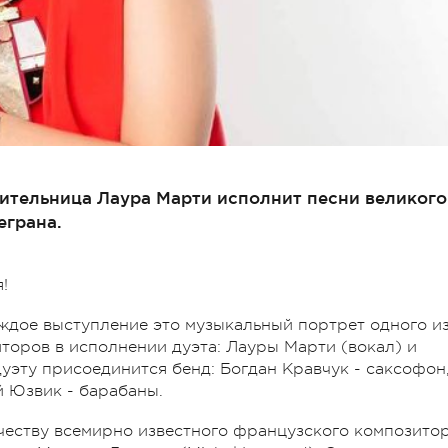
нительница Лаура Марти исполнит песни великого
еграна.
!
каждое выступление это музыкальный портрет одного и
торов в исполнении дуэта: Лауры Марти (вокал) и
дуэту присоединится бенд: Богдан Кравчук - саксофон
й Юзвик - барабаны.
рчеству всемирно известного французского композитор