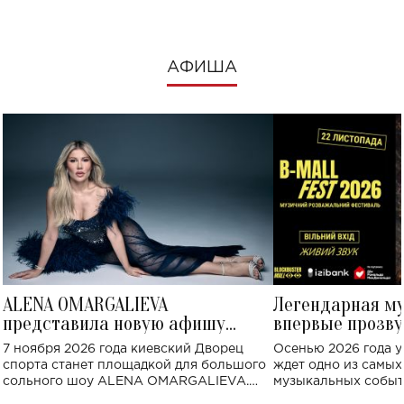
АФИША
ALENA OMARGALIEVA
Легендарная м
представила новую афишу
впервые прозву
большого концерта во Дворце
Украине: где со
7 ноября 2026 года киевский Дворец
Осенью 2026 года у
спорта
спорта станет площадкой для большого
ждет одно из самы
сольного шоу ALENA OMARGALIEVA.
музыкальных событ
Концерт получил символичное название