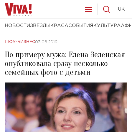
UK
НОВОСТИ
ЗВЕЗДЫ
КРАСА
СОБЫТИЯ
КУЛЬТУРА
АФ
03.06.2019
ШОУ-БИЗНЕС
По примеру мужа: Елена Зеленская
опубликовала сразу несколько
семейных фото с детьми