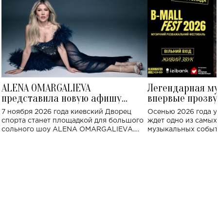
ALENA OMARGALIEVA
Легендарная м
представила новую афишу
впервые прозву
большого концерта во Дворце
Украине: где со
7 ноября 2026 года киевский Дворец
Осенью 2026 года у
спорта
спорта станет площадкой для большого
ждет одно из самы
сольного шоу ALENA OMARGALIEVA.
музыкальных событ
Концерт получил символичное название
«Не пьяная — влюбленная».