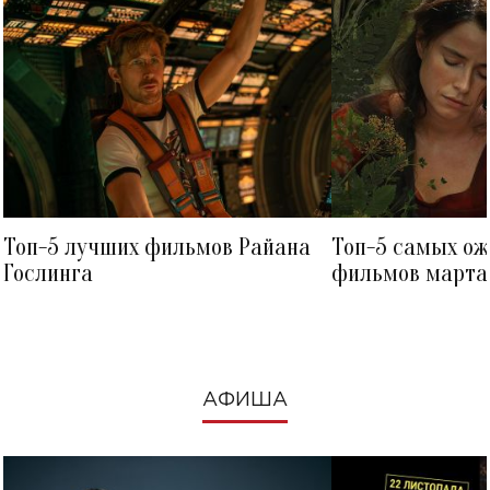
Топ-5 лучших фильмов Райана
Топ-5 самых о
Гослинга
фильмов марта 
посмотреть в к
АФИША