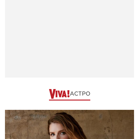
АСТРО