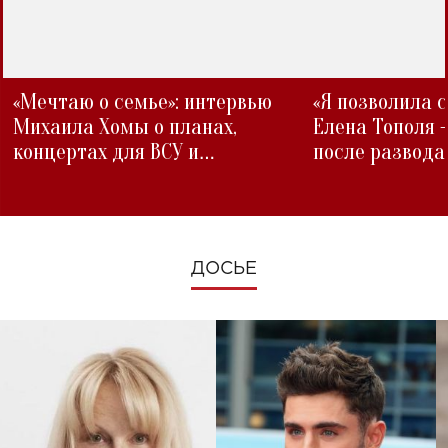
«Мечтаю о семье»: интервью
«Я позволила 
Михаила Хомы о планах,
Елена Тополя 
концертах для ВСУ и
после развода
изменениях во время войны
ДОСЬЕ