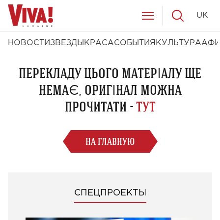
UK
НОВОСТИ
ЗВЕЗДЫ
КРАСА
СОБЫТИЯ
КУЛЬТУРА
АФ
ПЕРЕКЛАДУ ЦЬОГО МАТЕРІАЛУ ЩЕ
НЕМАЄ, ОРИГІНАЛ МОЖНА
ПРОЧИТАТИ -
ТУТ
НА ГЛАВНУЮ
СПЕЦПРОЕКТЫ