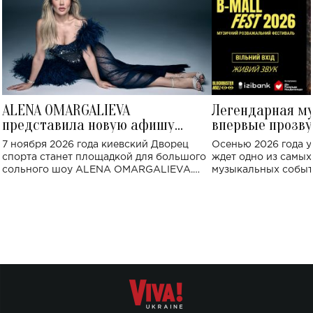
ALENA OMARGALIEVA
Легендарная м
представила новую афишу
впервые прозву
большого концерта во Дворце
Украине: где со
7 ноября 2026 года киевский Дворец
Осенью 2026 года у
спорта
спорта станет площадкой для большого
ждет одно из самы
сольного шоу ALENA OMARGALIEVA.
музыкальных событ
Концерт получил символичное название
«Не пьяная — влюбленная».