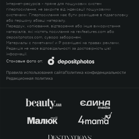
Інтернет-ресурсів – пряме для пошукових систем
гіперпосилання, не закрите від індексації пошуковими
системами. Гіперпосилання має бути розміщене в підзаголовку
або першому абзаці матеріалу.
Передрук, копіювання, відтворення або інше використання
матеріалів, які містять посилання на rexfeatures.com або
depositphotos.com, суворо заборонені.
Материалы с пометками
!
и
P
розміщені на правах реклами.
Редакція не несе відповідальності за достовірність цієї
інформації.
Стоковые фото от:
Правила использования сайта
Политика конфиденциальности
Редакционная политика