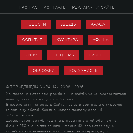
ПРО НАС
КОНТАКТЫ
РЕКЛАМА НА САЙТЕ
НОВОСТИ
ЗВЕЗДЫ
КРАСА
СОБЫТИЯ
КУЛЬТУРА
АФИША
КИНО
СПЕЦТЕМЫ
БИЗНЕС
ОБЛОЖКИ
КОЛУМНИСТЫ
© ТОВ «ЕДІМЕДІА-УКРАЇНА», 2008 - 2026
Усі права на матеріали, розміщені на сайті viva.ua, охороняються
відповідно до законодавства України.
Використання матеріалів Сайту viva.ua в оригінальному розмірі
(в повному обсязі) без письмового дозволу редакції
забороняється.
Дозволяється републікація та цитування статей обсягом не
більше 250 знаків для одного інформаційного матеріалу, з
обов'язковим зазначенням посилання на джерело, а для