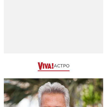
АСТРО