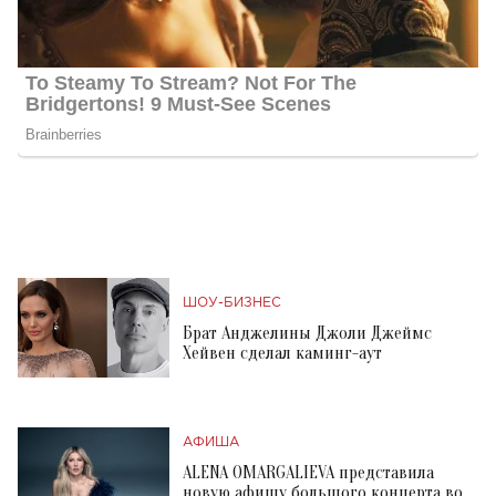
ШОУ-БИЗНЕС
Брат Анджелины Джоли Джеймс
Хейвен сделал каминг-аут
АФИША
ALENA OMARGALIEVA представила
новую афишу большого концерта во