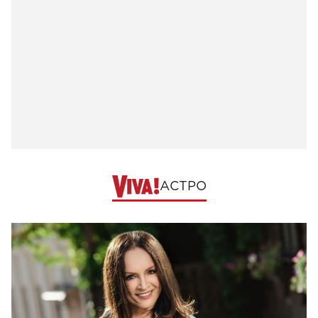
АСТРО