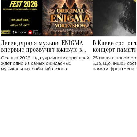
Легендарная музыка ENIGMA
В Киеве состои
впервые прозвучит вживую в
концерт памят
Украине: где состоится концерт
Клименко: более
Осенью 2026 года украинских зрителей
25 июля в новом op
исполнят песн
ждет одно из самых ожидаемых
«Де, Що, Інше» сос
музыкальных событий сезона.
памяти фронтмена
Михаила Клименко. 
особенный музыкал
посвященный артист
стало символом ис
настоящей любви.