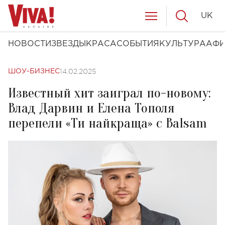
UK
НОВОСТИ
ЗВЕЗДЫ
КРАСА
СОБЫТИЯ
КУЛЬТУРА
АФ
14.02.2025
ШОУ-БИЗНЕС
Известный хит заиграл по-новому:
Влад Дарвин и Елена Тополя
перепели «Ти найкраща» с Balsam