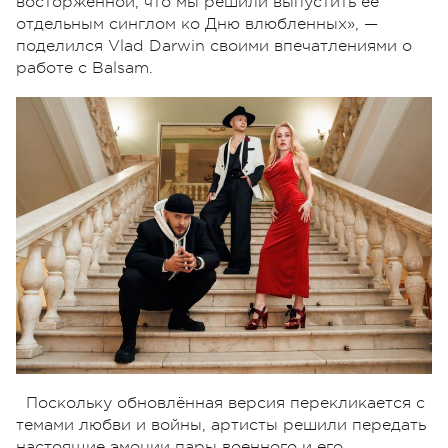
восторженной, что мы решили выпустить её
отдельным синглом ко Дню влюбленных», —
поделился Vlad Darwin своими впечатлениями о
работе с Balsam.
Поскольку обновлённая версия перекликается с
темами любви и войны, артисты решили передать
настоящие эмоции пары военного и его