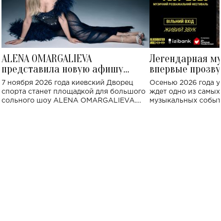
ALENA OMARGALIEVA
Легендарная м
представила новую афишу
впервые прозву
большого концерта во Дворце
Украине: где со
7 ноября 2026 года киевский Дворец
Осенью 2026 года у
спорта
спорта станет площадкой для большого
ждет одно из самы
сольного шоу ALENA OMARGALIEVA.
музыкальных событ
Концерт получил символичное название
«Не пьяная — влюбленная».