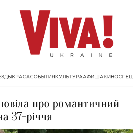
ЕЗДЫ
КРАСА
СОБЫТИЯ
КУЛЬТУРА
АФИША
КИНО
СПЕЦ
зповіла про романтичний
на 37-річчя