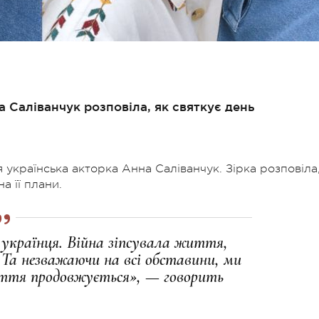
а Саліванчук розповіла, як святкує день
я українська акторка Анна Саліванчук. Зірка розповіла,
а її плани.
українця. Війна зіпсувала життя,
 Та незважаючи на всі обставини, ми
иття продовжується», — говорить