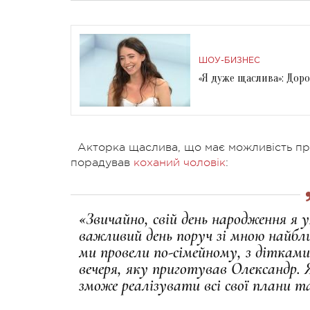
ШОУ-БИЗНЕС
«Я дуже щаслива»: Дор
Акторка щаслива, що має можливість пров
порадував
коханий чоловік
:
«Звичайно, свій день народження я у
важливий день поруч зі мною найбли
ми провели по-сімейному, з дітками
вечеря, яку приготував Олександр. 
зможе реалізувати всі свої плани та