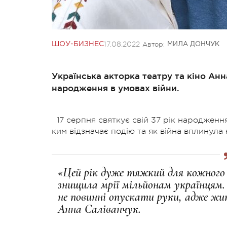
17.08.2022
Автор:
ШОУ-БИЗНЕС
МИЛА ДОНЧУК
Українська акторка театру та кіно Анн
народження в умовах війни.
17 серпня святкує свій 37 рік народженн
ким відзначає подію та як війна вплинула н
«Цей рік дуже тяжкий для кожного 
знищила мрії мільйонам українцям.
не повинні опускати руки, адже ж
Анна Саліванчук.