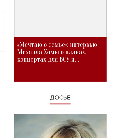
«Мечтаю о семье»: интервью
Михаила Хомы о планах,
концертах для ВСУ и
изменениях во время войны
ДОСЬЕ