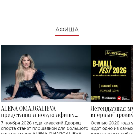
посмотреть в к
АФИША
ALENA OMARGALIEVA
Легендарная м
представила новую афишу
впервые прозву
большого концерта во Дворце
Украине: где со
7 ноября 2026 года киевский Дворец
Осенью 2026 года у
спорта
спорта станет площадкой для большого
ждет одно из самы
сольного шоу ALENA OMARGALIEVA.
музыкальных событ