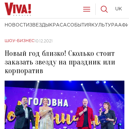
UK
НОВОСТИ
ЗВЕЗДЫ
КРАСА
СОБЫТИЯ
КУЛЬТУРА
АФ
10.12.2021
ШОУ-БИЗНЕС
Новый год близко! Сколько стоит
заказать звезду на праздник или
корпоратив