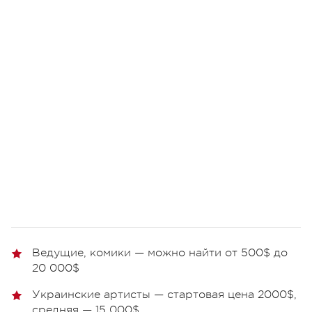
Ведущие, комики
—
можно найти от
5
00$ до
20
000$
Украинские артисты
—
стартовая цена
2
000$,
средняя
—
15 000$