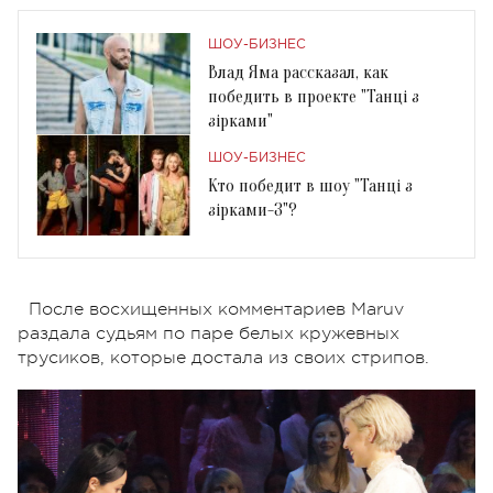
ШОУ-БИЗНЕС
Влад Яма рассказал, как
победить в проекте "Танці з
зірками"
ШОУ-БИЗНЕС
Кто победит в шоу "Танці з
зірками-3"?
После восхищенных комментариев Maruv
раздала судьям по паре белых кружевных
трусиков, которые достала из своих стрипов.