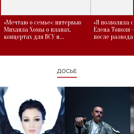
«Мечтаю о семье»: интервью
«Я позволила 
Михаила Хомы о планах,
Елена Тополя 
концертах для ВСУ и
после развода
изменениях во время войны
ДОСЬЕ