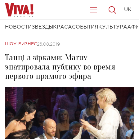
UK
НОВОСТИ
ЗВЕЗДЫ
КРАСА
СОБЫТИЯ
КУЛЬТУРА
АФ
26.08.2019
ШОУ-БИЗНЕС
Танці з зірками: Maruv
эпатировала публику во время
первого прямого эфира