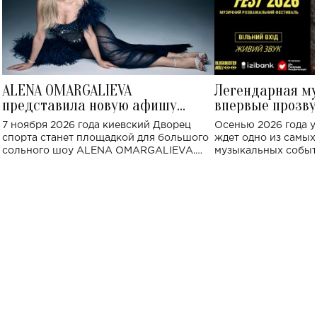
ALENA OMARGALIEVA
Легендарная м
представила новую афишу
впервые прозву
большого концерта во Дворце
Украине: где со
7 ноября 2026 года киевский Дворец
Осенью 2026 года у
спорта
спорта станет площадкой для большого
ждет одно из самы
сольного шоу ALENA OMARGALIEVA.
музыкальных событ
Концерт получил символичное название
«Не пьяная — влюбленная».