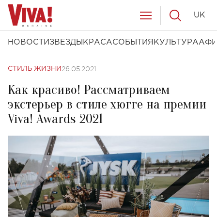
UK
НОВОСТИ
ЗВЕЗДЫ
КРАСА
СОБЫТИЯ
КУЛЬТУРА
АФ
26.05.2021
СТИЛЬ ЖИЗНИ
Как красиво! Рассматриваем
экстерьер в стиле хюгге на премии
Viva! Awards 2021