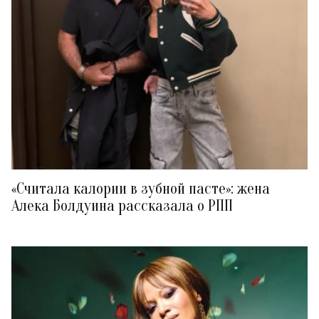
«Считала калории в зубной пасте»: жена
Алека Болдуина рассказала о РПП