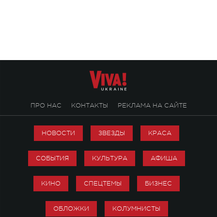
Михаила Клименко. 
особенный музыкал
посвященный артист
стало символом ис
настоящей любви.
ПРО НАС
КОНТАКТЫ
РЕКЛАМА НА САЙТЕ
НОВОСТИ
ЗВЕЗДЫ
КРАСА
СОБЫТИЯ
КУЛЬТУРА
АФИША
КИНО
СПЕЦТЕМЫ
БИЗНЕС
ОБЛОЖКИ
КОЛУМНИСТЫ