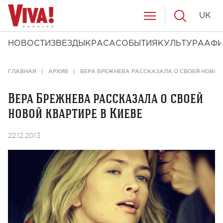
UK
НОВОСТИ
ЗВЕЗДЫ
КРАСА
СОБЫТИЯ
КУЛЬТУРА
АФ
ГЛАВНАЯ
АРХИВ
ВЕРА БРЕЖНЕВА РАССКАЗАЛА О СВОЕЙ НОВОЙ 
Вера Брежнева рассказала о своей
новой квартире в Киеве
22.12.2013