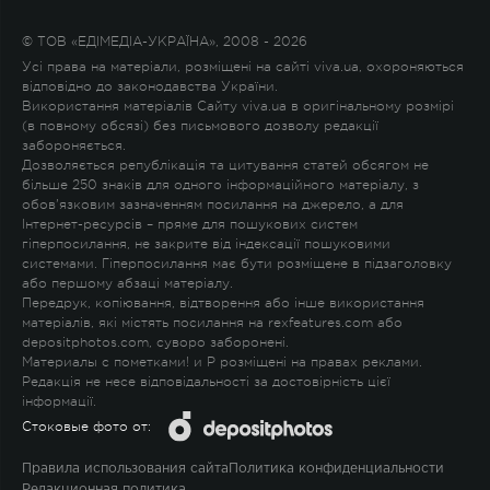
© ТОВ «ЕДІМЕДІА-УКРАЇНА», 2008 - 2026
Усі права на матеріали, розміщені на сайті viva.ua, охороняються
відповідно до законодавства України.
Використання матеріалів Сайту viva.ua в оригінальному розмірі
(в повному обсязі) без письмового дозволу редакції
забороняється.
Дозволяється републікація та цитування статей обсягом не
більше 250 знаків для одного інформаційного матеріалу, з
обов'язковим зазначенням посилання на джерело, а для
Інтернет-ресурсів – пряме для пошукових систем
гіперпосилання, не закрите від індексації пошуковими
системами. Гіперпосилання має бути розміщене в підзаголовку
або першому абзаці матеріалу.
Передрук, копіювання, відтворення або інше використання
матеріалів, які містять посилання на rexfeatures.com або
depositphotos.com, суворо заборонені.
Материалы с пометками
!
и
P
розміщені на правах реклами.
Редакція не несе відповідальності за достовірність цієї
інформації.
Стоковые фото от:
Правила использования сайта
Политика конфиденциальности
Редакционная политика