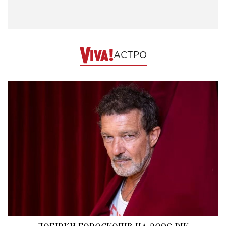
АСТРО