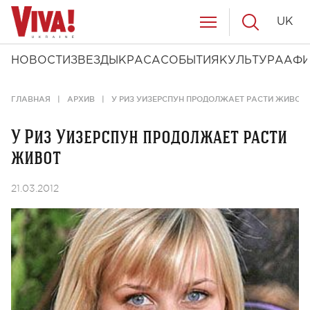
UK
НОВОСТИ
ЗВЕЗДЫ
КРАСА
СОБЫТИЯ
КУЛЬТУРА
АФ
ГЛАВНАЯ
АРХИВ
У РИЗ УИЗЕРСПУН ПРОДОЛЖАЕТ РАСТИ ЖИВОТ
У Риз Уизерспун продолжает расти
живот
21.03.2012