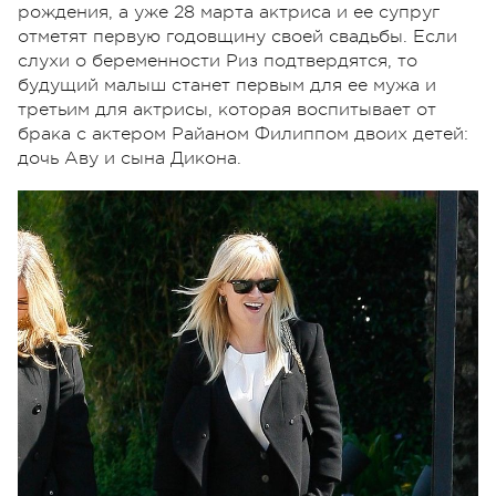
рождения, а уже 28 марта актриса и ее супруг
отметят первую годовщину своей свадьбы. Если
слухи о беременности Риз подтвердятся, то
будущий малыш станет первым для ее мужа и
третьим для актрисы, которая воспитывает от
брака с актером Райаном Филиппом двоих детей:
дочь Аву и сына Дикона.