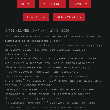
КИНО
СПЕЦТЕМЫ
БИЗНЕС
ОБЛОЖКИ
КОЛУМНИСТЫ
© ТОВ «ЕДІМЕДІА-УКРАЇНА», 2008 - 2026
Усі права на матеріали, розміщені на сайті viva.ua, охороняються
відповідно до законодавства України.
Використання матеріалів Сайту viva.ua в оригінальному розмірі
(в повному обсязі) без письмового дозволу редакції
забороняється.
Дозволяється републікація та цитування статей обсягом не
більше 250 знаків для одного інформаційного матеріалу, з
обов'язковим зазначенням посилання на джерело, а для
Інтернет-ресурсів – пряме для пошукових систем
гіперпосилання, не закрите від індексації пошуковими
системами. Гіперпосилання має бути розміщене в підзаголовку
або першому абзаці матеріалу.
Передрук, копіювання, відтворення або інше використання
матеріалів, які містять посилання на rexfeatures.com або
depositphotos.com, суворо заборонені.
Материалы с пометками
!
и
P
розміщені на правах реклами.
Редакція не несе відповідальності за достовірність цієї