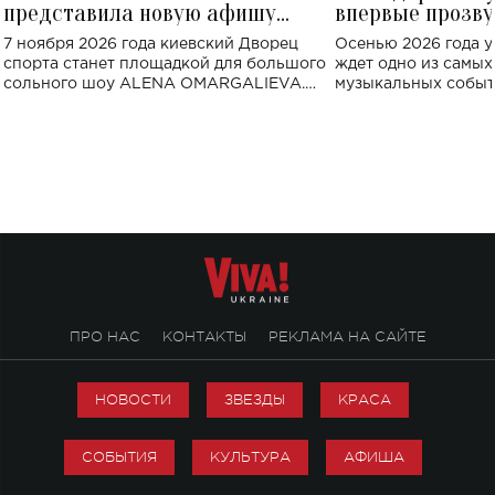
представила новую афишу
впервые прозву
большого концерта во Дворце
Украине: где со
7 ноября 2026 года киевский Дворец
Осенью 2026 года у
спорта
спорта станет площадкой для большого
ждет одно из самы
сольного шоу ALENA OMARGALIEVA.
музыкальных событ
Концерт получил символичное название
«Не пьяная — влюбленная».
ПРО НАС
КОНТАКТЫ
РЕКЛАМА НА САЙТЕ
НОВОСТИ
ЗВЕЗДЫ
КРАСА
СОБЫТИЯ
КУЛЬТУРА
АФИША