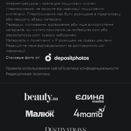
Інтернет-ресурсів – пряме для пошукових систем
гіперпосилання, не закрите від індексації пошуковими
системами. Гіперпосилання має бути розміщене в підзаголовку
або першому абзаці матеріалу.
Передрук, копіювання, відтворення або інше використання
матеріалів, які містять посилання на rexfeatures.com або
depositphotos.com, суворо заборонені.
Материалы с пометками
!
и
P
розміщені на правах реклами.
Редакція не несе відповідальності за достовірність цієї
інформації.
Стоковые фото от:
Правила использования сайта
Политика конфиденциальности
Редакционная политика