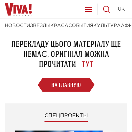
UK
НОВОСТИ
ЗВЕЗДЫ
КРАСА
СОБЫТИЯ
КУЛЬТУРА
АФ
ПЕРЕКЛАДУ ЦЬОГО МАТЕРІАЛУ ЩЕ
НЕМАЄ, ОРИГІНАЛ МОЖНА
ПРОЧИТАТИ -
ТУТ
НА ГЛАВНУЮ
СПЕЦПРОЕКТЫ