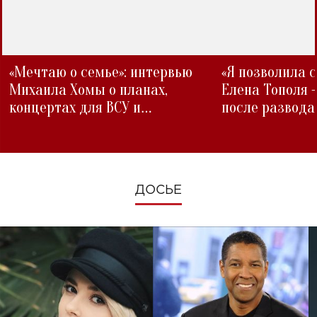
«Мечтаю о семье»: интервью
«Я позволила 
Михаила Хомы о планах,
Елена Тополя 
концертах для ВСУ и
после развода
изменениях во время войны
ДОСЬЕ