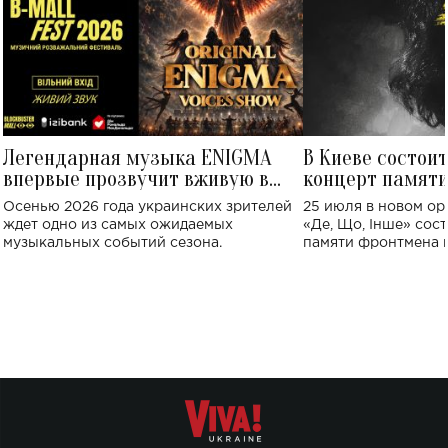
Легендарная музыка ENIGMA
В Киеве состои
впервые прозвучит вживую в
концерт памят
Украине: где состоится концерт
Клименко: более
Осенью 2026 года украинских зрителей
25 июля в новом op
исполнят песн
ждет одно из самых ожидаемых
«Де, Що, Інше» сос
музыкальных событий сезона.
памяти фронтмена
Михаила Клименко. 
особенный музыкал
посвященный артист
стало символом ис
настоящей любви.