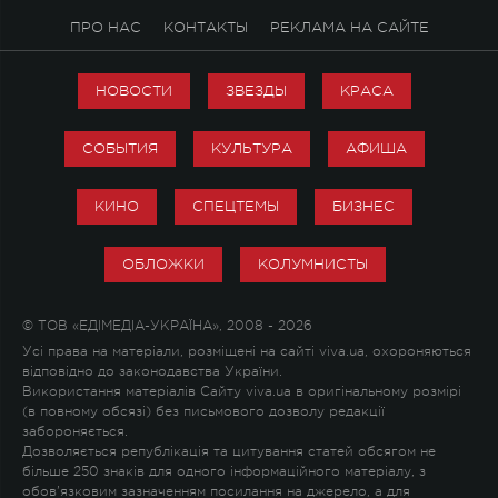
ПРО НАС
КОНТАКТЫ
РЕКЛАМА НА САЙТЕ
НОВОСТИ
ЗВЕЗДЫ
КРАСА
СОБЫТИЯ
КУЛЬТУРА
АФИША
КИНО
СПЕЦТЕМЫ
БИЗНЕС
ОБЛОЖКИ
КОЛУМНИСТЫ
© ТОВ «ЕДІМЕДІА-УКРАЇНА», 2008 - 2026
Усі права на матеріали, розміщені на сайті viva.ua, охороняються
відповідно до законодавства України.
Використання матеріалів Сайту viva.ua в оригінальному розмірі
(в повному обсязі) без письмового дозволу редакції
забороняється.
Дозволяється републікація та цитування статей обсягом не
більше 250 знаків для одного інформаційного матеріалу, з
обов'язковим зазначенням посилання на джерело, а для