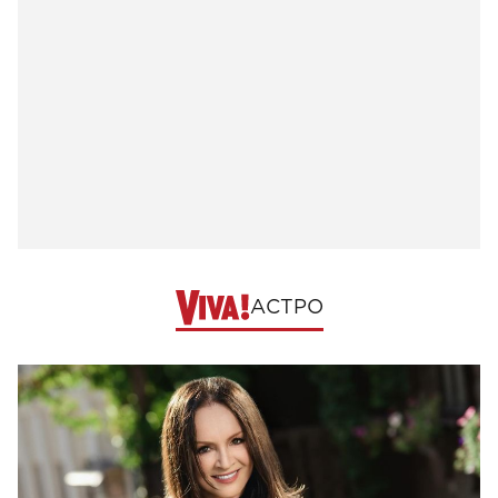
АСТРО