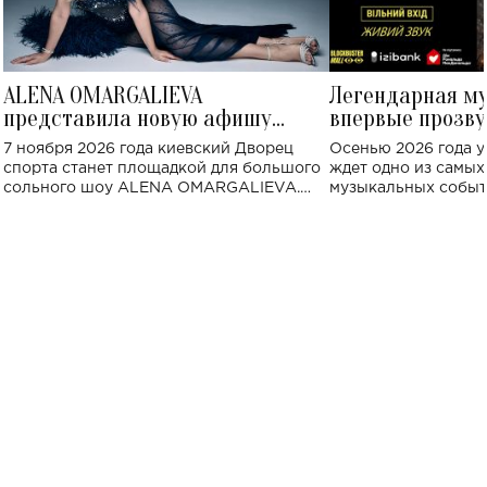
ALENA OMARGALIEVA
Легендарная м
представила новую афишу
впервые прозву
большого концерта во Дворце
Украине: где со
7 ноября 2026 года киевский Дворец
Осенью 2026 года у
спорта
спорта станет площадкой для большого
ждет одно из самы
сольного шоу ALENA OMARGALIEVA.
музыкальных событ
Концерт получил символичное название
«Не пьяная — влюбленная».