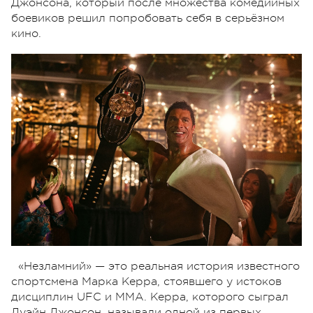
Джонсона, который после множества комедийных
боевиков решил попробовать себя в серьёзном
кино.
«Незламний» — это реальная история известного
спортсмена Марка Керра, стоявшего у истоков
дисциплин UFC и MMA. Керра, которого сыграл
Дуэйн Джонсон, называли одной из первых