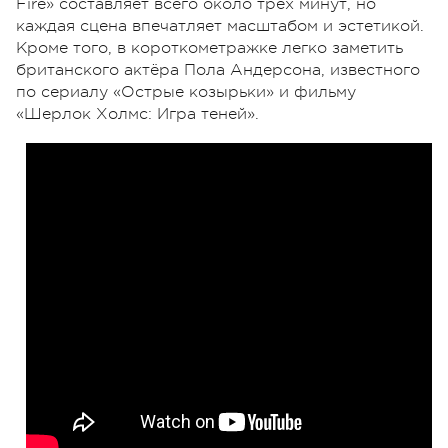
Fire» составляет всего около трёх минут, но
каждая сцена впечатляет масштабом и эстетикой.
Кроме того, в короткометражке легко заметить
британского актёра Пола Андерсона, известного
по сериалу «Острые козырьки» и фильму
«Шерлок Холмс: Игра теней».