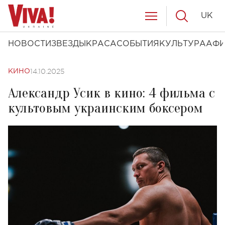
UK
НОВОСТИ
ЗВЕЗДЫ
КРАСА
СОБЫТИЯ
КУЛЬТУРА
АФ
14.10.2025
КИНО
Александр Усик в кино: 4 фильма с
культовым украинским боксером