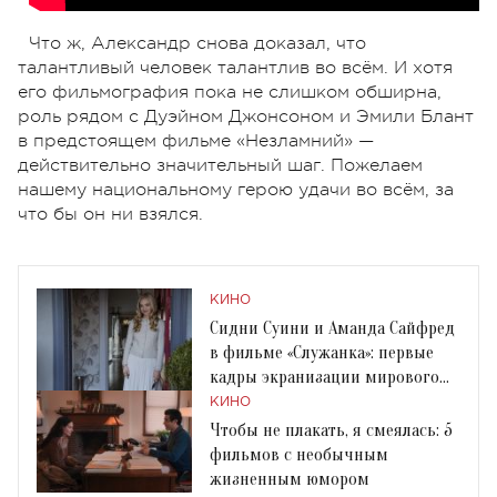
Что ж, Александр снова доказал, что
талантливый человек талантлив во всём. И хотя
его фильмография пока не слишком обширна,
роль рядом с Дуэйном Джонсоном и Эмили Блант
в предстоящем фильме «Незламний» —
действительно значительный шаг. Пожелаем
нашему национальному герою удачи во всём, за
что бы он ни взялся.
КИНО
Сидни Суини и Аманда Сайфред
в фильме «Служанка»: первые
кадры экранизации мирового
хита
КИНО
Чтобы не плакать, я смеялась: 5
фильмов с необычным
жизненным юмором