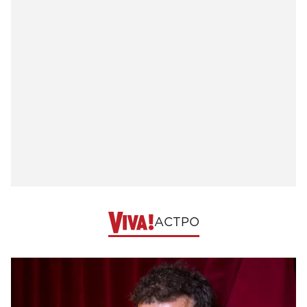
АСТРО