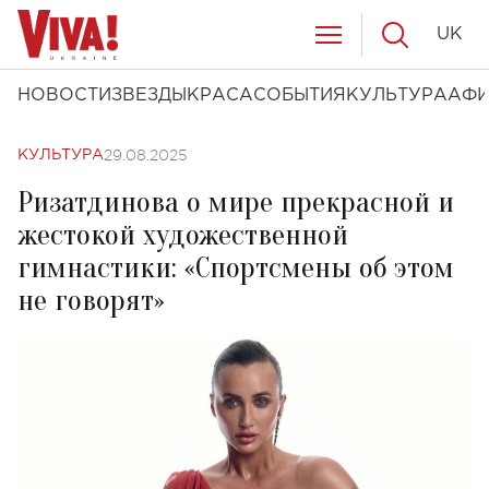
UK
НОВОСТИ
ЗВЕЗДЫ
КРАСА
СОБЫТИЯ
КУЛЬТУРА
АФ
29.08.2025
КУЛЬТУРА
Ризатдинова о мире прекрасной и
жестокой художественной
гимнастики: «Спортсмены об этом
не говорят»