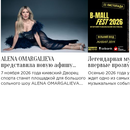
ALENA OMARGALIEVA
Легендарная м
представила новую афишу
впервые прозву
большого концерта во Дворце
Украине: где со
7 ноября 2026 года киевский Дворец
Осенью 2026 года у
спорта
спорта станет площадкой для большого
ждет одно из самы
сольного шоу ALENA OMARGALIEVA.
музыкальных событ
Концерт получил символичное название
«Не пьяная — влюбленная».