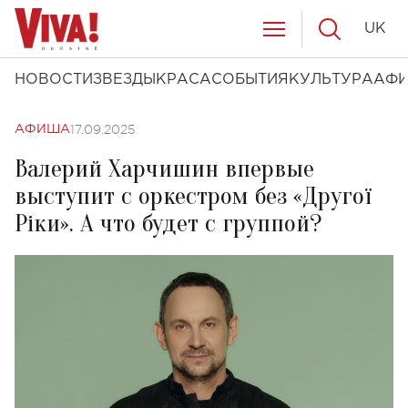
UK
НОВОСТИ
ЗВЕЗДЫ
КРАСА
СОБЫТИЯ
КУЛЬТУРА
АФ
17.09.2025
АФИША
Валерий Харчишин впервые
выступит с оркестром без «Другої
Ріки». А что будет с группой?