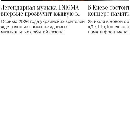
Легендарная музыка ENIGMA
В Киеве состои
впервые прозвучит вживую в
концерт памят
Украине: где состоится концерт
Клименко: более
Осенью 2026 года украинских зрителей
25 июля в новом op
исполнят песн
ждет одно из самых ожидаемых
«Де, Що, Інше» сос
музыкальных событий сезона.
памяти фронтмена
Михаила Клименко. 
особенный музыкал
посвященный артист
стало символом ис
настоящей любви.