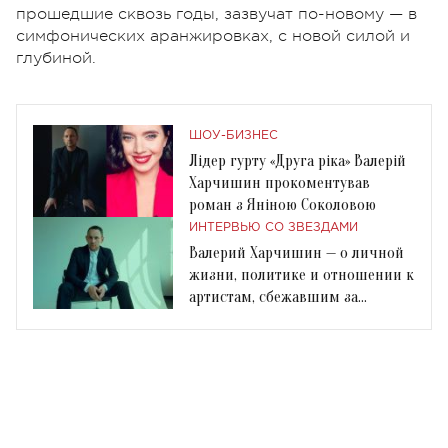
прошедшие сквозь годы, зазвучат по-новому — в
симфонических аранжировках, с новой силой и
глубиной.
ШОУ-БИЗНЕС
Лідер гурту «Друга ріка» Валерій
Харчишин прокоментував
роман з Яніною Соколовою
ИНТЕРВЬЮ СО ЗВЕЗДАМИ
Валерий Харчишин — о личной
жизни, политике и отношении к
артистам, сбежавшим за
границу