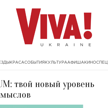
ЕЗДЫ
КРАСА
СОБЫТИЯ
КУЛЬТУРА
АФИША
КИНО
СПЕЦ
UM: твой новый уровень
смыслов