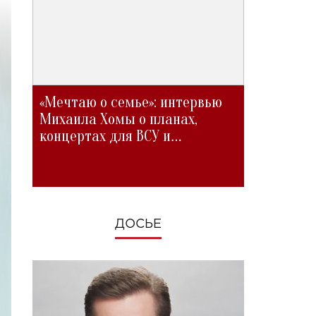
«Мечтаю о семье»: интервью
Михаила Хомы о планах,
концертах для ВСУ и
изменениях во время войны
ДОСЬЕ