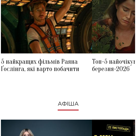
5 найкращих фільмів Раяна
Топ-5 найочіку
Ґослінга, які варто побачити
березня-2026
АФІША