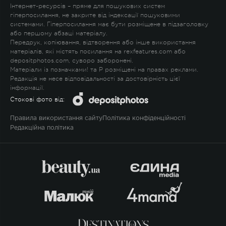
Інтернет-ресурсів – пряме для пошукових систем
гіперпосилання, не закрите від індексації пошуковими
системами. Гіперпосилання має бути розміщене в підзаголовку
або першому абзаці матеріалу.
Передрук, копіювання, відтворення або інше використання
матеріалів, які містять посилання на rexfeatures.com або
depositphotos.com, суворо заборонені.
Матеріали із позначками
!
та
P
розміщені на правах реклами.
Редакція не несе відповідальності за достовірність цієї
інформації.
Стокові фото від:
Правила використання сайту
Політика конфіденційності
Редакційна політика