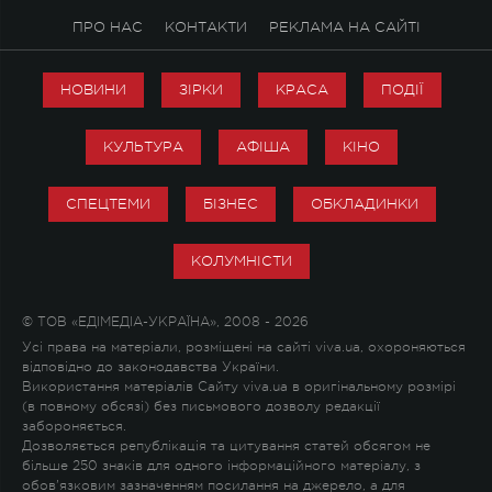
ПРО НАС
КОНТАКТИ
РЕКЛАМА НА САЙТІ
НОВИНИ
ЗІРКИ
КРАСА
ПОДІЇ
КУЛЬТУРА
АФІША
КІНО
СПЕЦТЕМИ
БІЗНЕС
ОБКЛАДИНКИ
КОЛУМНІСТИ
© ТОВ «ЕДІМЕДІА-УКРАЇНА», 2008 - 2026
Усі права на матеріали, розміщені на сайті viva.ua, охороняються
відповідно до законодавства України.
Використання матеріалів Сайту viva.ua в оригінальному розмірі
(в повному обсязі) без письмового дозволу редакції
забороняється.
Дозволяється републікація та цитування статей обсягом не
більше 250 знаків для одного інформаційного матеріалу, з
обов'язковим зазначенням посилання на джерело, а для