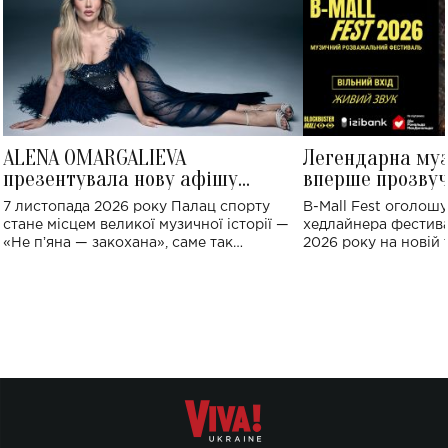
ALENA OMARGALIEVA
Легендарна му
презентувала нову афішу
вперше прозвуч
великого концерту в Палаці
Україні: де від
7 листопада 2026 року Палац спорту
B-Mall Fest оголош
спорту
стане місцем великої музичної історії —
хедлайнера фестива
«Не пʼяна — закохана», саме так
2026 року на новій т
символічно названо майбутній концерт
stage відбудеться у
ALENA OMARGALIEVA.
ENIGMA VOICES' OR