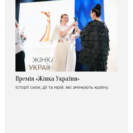
Премія «Жінка України»
Історії сили, дії та мрій, які змінюють країну.