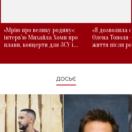
«Мрію про велику родину»:
«Я дозволила с
інтерв'ю Михайла Хоми про
Олена Тополя 
плани, концерти для ЗСУ і
життя після р
зміни під час війни
ДОСЬЄ