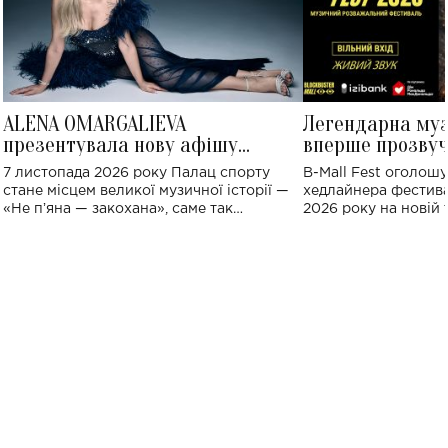
ALENA OMARGALIEVA
Легендарна му
презентувала нову афішу
вперше прозвуч
великого концерту в Палаці
Україні: де від
7 листопада 2026 року Палац спорту
B-Mall Fest оголош
спорту
стане місцем великої музичної історії —
хедлайнера фестива
«Не пʼяна — закохана», саме так
2026 року на новій т
символічно названо майбутній концерт
stage відбудеться у
ALENA OMARGALIEVA.
ENIGMA VOICES' OR