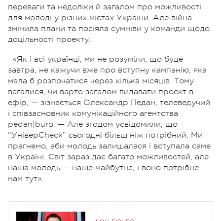
переваги та недоліки й загалом про можливості
для молоді у різних містах України. Але війна
змінила плани та посіяла сумніви у команди щодо
доцільності проекту.
«
Як і всі українці, ми не розуміли, що буде
завтра, не кажучи вже про вступну кампанію, яка
мала б розпочатися через кілька місяців. Тому
вагалися, чи варто загалом видавати проект в
ефір, — зізнається Олександр Педан, телеведучий
і співзасновник комунікаційного агентства
рedan|buro. — Але згодом усвідомили, що
“УніверСheck” сьогодні більш ніж потрібний. Ми
прагнемо, аби молодь залишалася і вступала саме
в Україні. Світ зараз дає багато можливостей, але
наша молодь — наше майбутнє, і воно потрібне
нам тут».