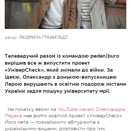
Автор:
ЛЮДМИЛА ГРІЦФЕЛЬДТ
Телеведучий разом із командою pedan|buro
вирішив все ж випустити проект
«УніверСheck», який знімали до війни. За
ідеєю, Олександр з донькою-випускницею
Лерою вирушають в освітню подорож містами
України задля пошуку університету мрії.
На початку весни на
YouTube-каналі Олександра
Педана
мав вийти освітній проект «УніверСheck».
Його мета — познайомити абітурієнтів з
українськими вишами, розповісти про їхні