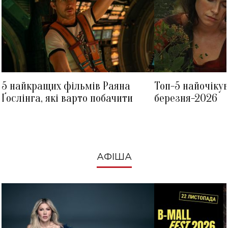
5 найкращих фільмів Раяна
Топ-5 найочіку
Ґослінга, які варто побачити
березня-2026
АФІША