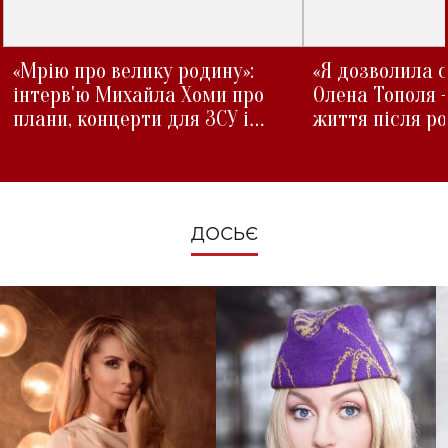
«Мрію про велику родину»:
«Я дозволила с
інтерв'ю Михайла Хоми про
Олена Тополя 
плани, концерти для ЗСУ і
життя після р
зміни під час війни
ДОСЬЄ