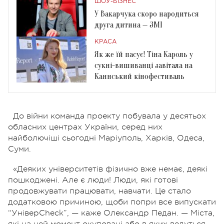
ШОУ-БІЗНЕС
У Вакарчука скоро народиться
друга дитина — ЗМІ
КРАСА
Як же їй пасує! Тіна Кароль у
сукні-вишиванці завітала на
Каннський кінофестиваль
До війни команда проекту побувала у десятьох
обласних центрах України, серед них
найболючіші сьогодні Маріуполь, Харків, Одеса,
Суми.
«
Деяких університетів фізично вже немає, деякі
пошкоджені. Але є люди! Люди, які готові
продовжувати працювати, навчати. Це стало
додатковою причиною, щоби попри все випускати
“УніверСheck”, — каже Олександр Педан. — Міста,
які на цей момент окуповані або в яких ведуться