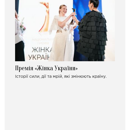
Премія «Жінка України»
Історії сили, дії та мрій, які змінюють країну.