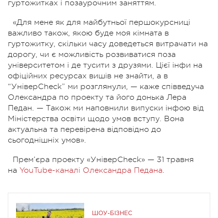
гуртожитках і позаурочним заняттям.
«
Для мене як для майбутньої першокурсниці
важливо також, якою буде моя кімната в
гуртожитку, скільки часу доведеться витрачати на
дорогу, чи є можливість розвиватися поза
університетом і де тусити з друзями. Цієї інфи на
офіційних ресурсах вишів не знайти, а в
“УніверСheck” ми розглянули, — каже співведуча
Олександра по проекту та його донька Лера
Педан. — Також ми наповнили випуски інфою від
Міністерства освіти щодо умов вступу. Вона
актуальна та перевірена відповідно до
сьогоднішніх умов».
Прем’єра проекту «УніверСheck» — 31 травня
на
YouTube-каналі Олександра Педана
.
ШОУ-БІЗНЕС