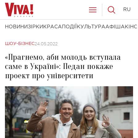
RU
НОВИНИ
ЗІРКИ
КРАСА
ПОДІЇ
КУЛЬТУРА
АФІША
КІНО
24.05.2022
ШОУ-БІЗНЕС
«Прагнемо, аби молодь вступала
саме в Україні»: Педан покаже
проект про університети