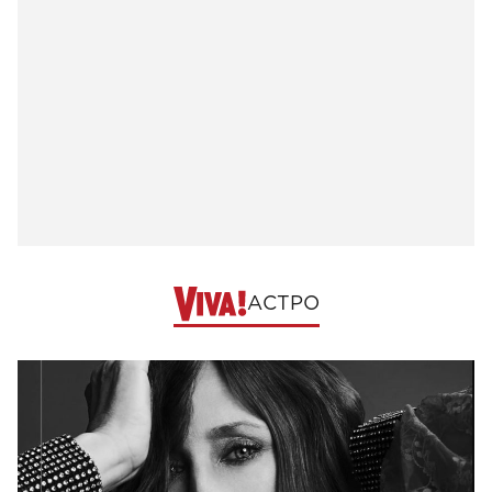
АСТРО