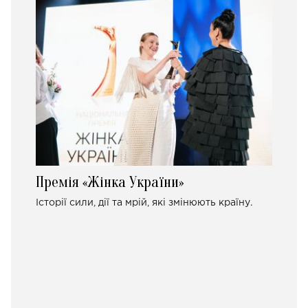
Премія «Жінка України»
Історії сили, дії та мрій, які змінюють країну.