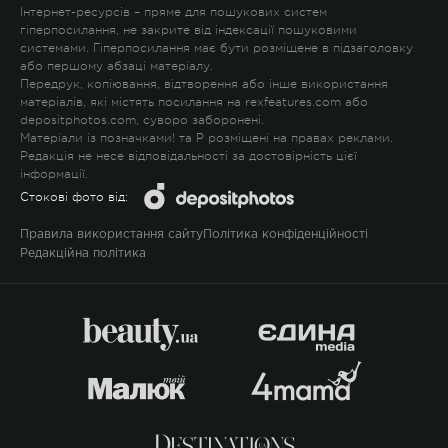
Інтернет-ресурсів – пряме для пошукових систем
гіперпосилання, не закрите від індексації пошуковими
системами. Гіперпосилання має бути розміщене в підзаголовку
або першому абзаці матеріалу.
Передрук, копіювання, відтворення або інше використання
матеріалів, які містять посилання на rexfeatures.com або
depositphotos.com, суворо заборонені.
Матеріали із позначками
!
та
P
розміщені на правах реклами.
Редакція не несе відповідальності за достовірність цієї
інформації.
Стокові фото від:
Правила використання сайту
Політика конфіденційності
Редакційна політика