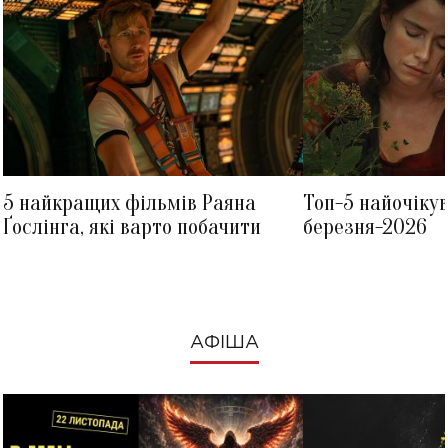
5 найкращих фільмів Раяна
Топ-5 найочіку
Ґослінга, які варто побачити
березня-2026
АФІША