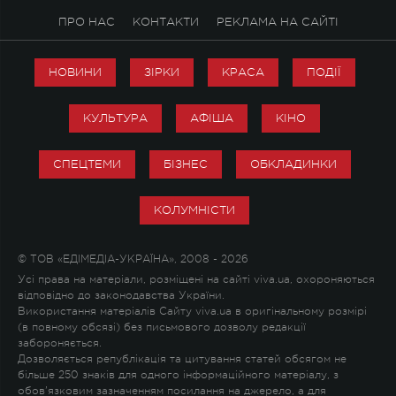
ПРО НАС
КОНТАКТИ
РЕКЛАМА НА САЙТІ
НОВИНИ
ЗІРКИ
КРАСА
ПОДІЇ
КУЛЬТУРА
АФІША
КІНО
СПЕЦТЕМИ
БІЗНЕС
ОБКЛАДИНКИ
КОЛУМНІСТИ
© ТОВ «ЕДІМЕДІА-УКРАЇНА», 2008 - 2026
Усі права на матеріали, розміщені на сайті viva.ua, охороняються
відповідно до законодавства України.
Використання матеріалів Сайту viva.ua в оригінальному розмірі
(в повному обсязі) без письмового дозволу редакції
забороняється.
Дозволяється републікація та цитування статей обсягом не
більше 250 знаків для одного інформаційного матеріалу, з
обов'язковим зазначенням посилання на джерело, а для