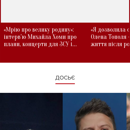
«Мрію про велику родину»:
«Я дозволила с
інтерв'ю Михайла Хоми про
Олена Тополя 
плани, концерти для ЗСУ і
життя після р
зміни під час війни
ДОСЬЄ