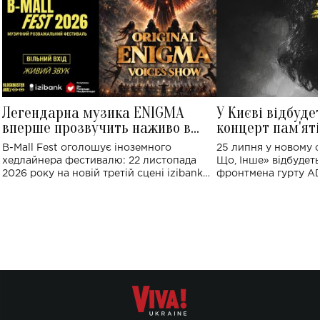
Легендарна музика ENIGMA
У Києві відбуде
вперше прозвучить наживо в
концерт пам'ят
Україні: де відбудеться концерт
Клименка: понад
B-Mall Fest оголошує іноземного
25 липня у новому o
виконають пісн
хедлайнера фестивалю: 22 листопада
Що, Інше» відбудеть
2026 року на новій третій сцені izibank
фронтмена гурту A
stage відбудеться українська прем'єра
Клименка. Це буде 
ENIGMA VOICES' ORIGINAL LIVE SHOW.
вечір, присвячений 
творчість стала си
справжньої любові д