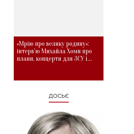
«Мрію про велику родину»:
інтерв'ю Михайла Хоми про
плани, концерти для ЗСУ і
зміни під час війни
ДОСЬЄ