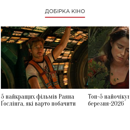
ДОБІРКА КІНО
5 найкращих фільмів Раяна
Топ-5 найочіку
Ґослінга, які варто побачити
березня-2026