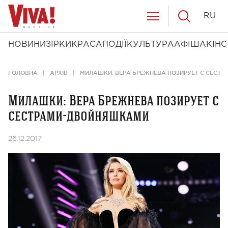
RU
НОВИНИ
ЗІРКИ
КРАСА
ПОДІЇ
КУЛЬТУРА
АФІША
КІНО
ГОЛОВНА
АРХІВ
МИЛАШКИ: ВЕРА БРЕЖНЕВА ПОЗИРУЕТ С СЕСТ
Милашки: Вера Брежнева позирует с
сестрами-двойняшками
26.12.2017