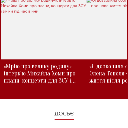
«Мрію про велику родину»:
«Я дозволила с
інтерв'ю Михайла Хоми про
Олена Тополя 
плани, концерти для ЗСУ і
життя після р
зміни під час війни
ДОСЬЄ