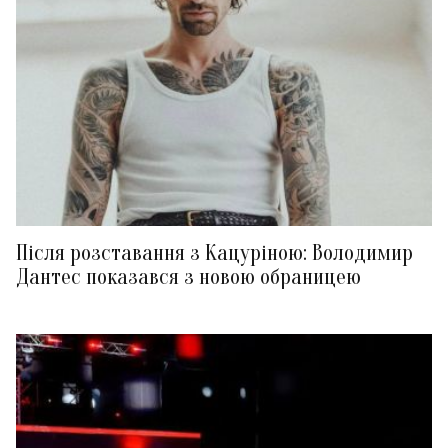
Після розставання з Кацуріною: Володимир
Дантес показався з новою обраницею