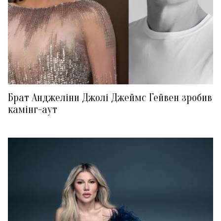
Брат Анджеліни Джолі Джеймс Гейвен зробив
камінг-аут