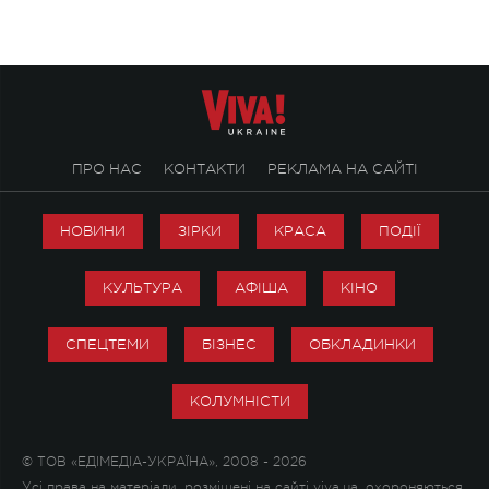
ПРО НАС
КОНТАКТИ
РЕКЛАМА НА САЙТІ
НОВИНИ
ЗІРКИ
КРАСА
ПОДІЇ
КУЛЬТУРА
АФІША
КІНО
СПЕЦТЕМИ
БІЗНЕС
ОБКЛАДИНКИ
КОЛУМНІСТИ
© ТОВ «ЕДІМЕДІА-УКРАЇНА», 2008 - 2026
Усі права на матеріали, розміщені на сайті viva.ua, охороняються