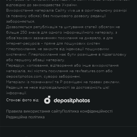
відповідно до законодавства України.
Використання матеріалів Сайту viva.ua в оригінальному розмірі
(в повному обсязі) без письмового дозволу редакції
забороняється.
Дозволяється републікація та цитування статей обсягом не
більше 250 знаків для одного інформаційного матеріалу, з
обов'язковим зазначенням посилання на джерело, а для
Інтернет-ресурсів – пряме для пошукових систем
гіперпосилання, не закрите від індексації пошуковими
системами. Гіперпосилання має бути розміщене в підзаголовку
або першому абзаці матеріалу.
Передрук, копіювання, відтворення або інше використання
матеріалів, які містять посилання на rexfeatures.com або
depositphotos.com, суворо заборонені.
Матеріали із позначками
!
та
P
розміщені на правах реклами.
Редакція не несе відповідальності за достовірність цієї
інформації.
Стокові фото від:
Правила використання сайту
Політика конфіденційності
Редакційна політика