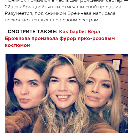
Снимок появился в честь дня рождения сестер —
22 декабря двойняшки отмечали свой праздник.
Разумеется, под снимком Брежнева написала
несколько теплых слов своим сестрам.
СМОТРИТЕ ТАКЖЕ:
Как барби:
Вера
Брежнева
произвела фурор ярко-розовым
костюмом