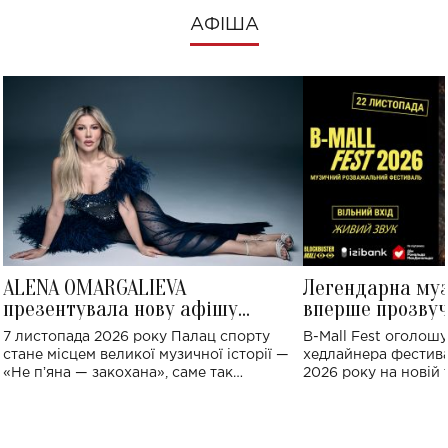
АФІША
ALENA OMARGALIEVA
Легендарна му
презентувала нову афішу
вперше прозвуч
великого концерту в Палаці
Україні: де від
7 листопада 2026 року Палац спорту
B-Mall Fest оголош
спорту
стане місцем великої музичної історії —
хедлайнера фестива
«Не пʼяна — закохана», саме так
2026 року на новій т
символічно названо майбутній концерт
stage відбудеться у
ALENA OMARGALIEVA.
ENIGMA VOICES' OR