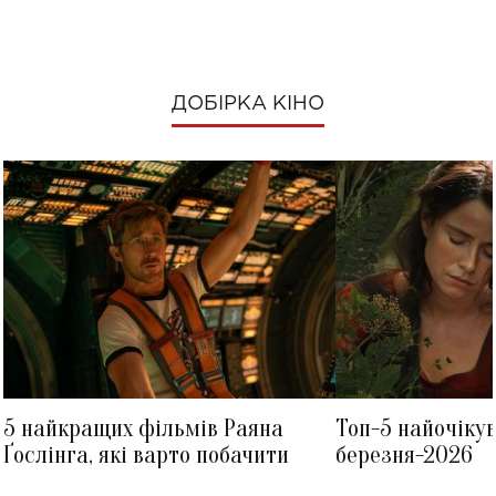
ДОБІРКА КІНО
5 найкращих фільмів Раяна
Топ-5 найочіку
Ґослінга, які варто побачити
березня-2026