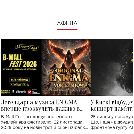
АФІША
Легендарна музика ENIGMA
У Києві відбуде
вперше прозвучить наживо в
концерт пам'ят
Україні: де відбудеться концерт
Клименка: понад
B-Mall Fest оголошує іноземного
25 липня у новому o
виконають пісн
хедлайнера фестивалю: 22 листопада
Що, Інше» відбудеть
2026 року на новій третій сцені izibank
фронтмена гурту A
stage відбудеться українська прем'єра
Клименка. Це буде 