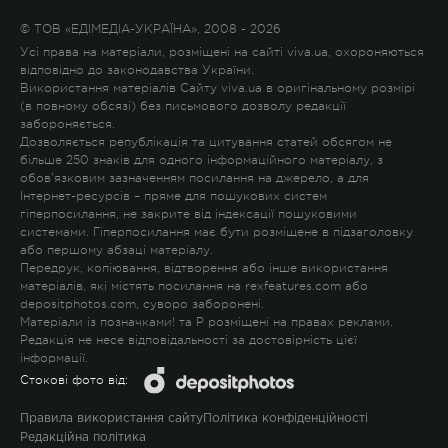
© ТОВ «ЕДІМЕДІА-УКРАЇНА», 2008 - 2026
Усі права на матеріали, розміщені на сайті viva.ua, охороняються
відповідно до законодавства України.
Використання матеріалів Сайту viva.ua в оригінальному розмірі
(в повному обсязі) без письмового дозволу редакції
забороняється.
Дозволяється републікація та цитування статей обсягом не
більше 250 знаків для одного інформаційного матеріалу, з
обов'язковим зазначенням посилання на джерело, а для
Інтернет-ресурсів – пряме для пошукових систем
гіперпосилання, не закрите від індексації пошуковими
системами. Гіперпосилання має бути розміщене в підзаголовку
або першому абзаці матеріалу.
Передрук, копіювання, відтворення або інше використання
матеріалів, які містять посилання на rexfeatures.com або
depositphotos.com, суворо заборонені.
Матеріали із позначками
!
та
P
розміщені на правах реклами.
Редакція не несе відповідальності за достовірність цієї
інформації.
Стокові фото від:
Правила використання сайту
Політика конфіденційності
Редакційна політика