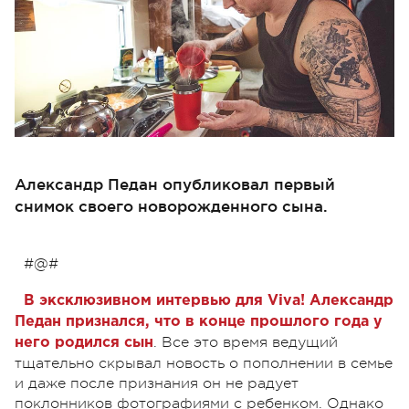
Александр Педан опубликовал первый
снимок своего новорожденного сына.
#@#
В эксклюзивном интервью для Viva! Александр
Педан признался, что в конце прошлого года у
. Все это время ведущий
него родился сын
тщательно скрывал новость о пополнении в семье
и даже после признания он не радует
поклонников фотографиями с ребенком. Однако