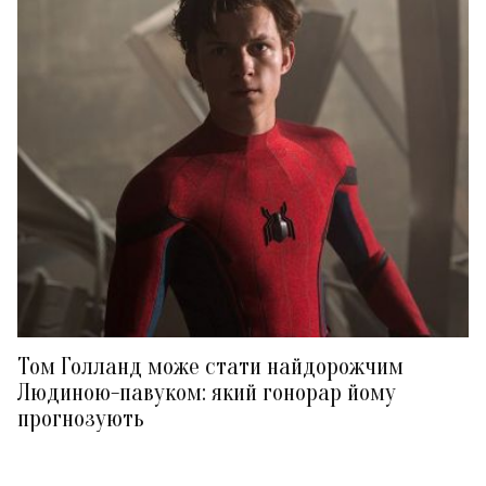
Том Голланд може стати найдорожчим
Людиною-павуком: який гонорар йому
прогнозують