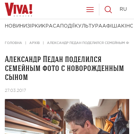
RU
НОВИНИ
ЗІРКИ
КРАСА
ПОДІЇ
КУЛЬТУРА
АФІША
КІНО
ГОЛОВНА
АРХІВ
АЛЕКСАНДР ПЕДАН ПОДЕЛИЛСЯ СЕМЕЙНЫМ ФО
Александр Педан поделился
семейным фото с новорожденным
сыном
27.03.2017