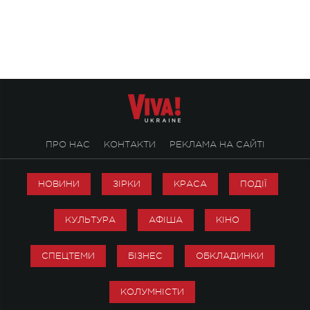
ENIGMA VOICES' ORIGINAL LIVE SHOW.
вечір, присвячений 
творчість стала си
справжньої любові д
ПРО НАС
КОНТАКТИ
РЕКЛАМА НА САЙТІ
НОВИНИ
ЗІРКИ
КРАСА
ПОДІЇ
КУЛЬТУРА
АФІША
КІНО
СПЕЦТЕМИ
БІЗНЕС
ОБКЛАДИНКИ
КОЛУМНІСТИ