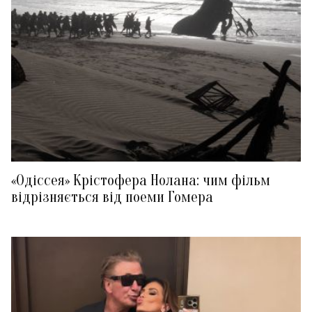
«Одіссея» Крістофера Нолана: чим фільм
відрізняється від поеми Гомера