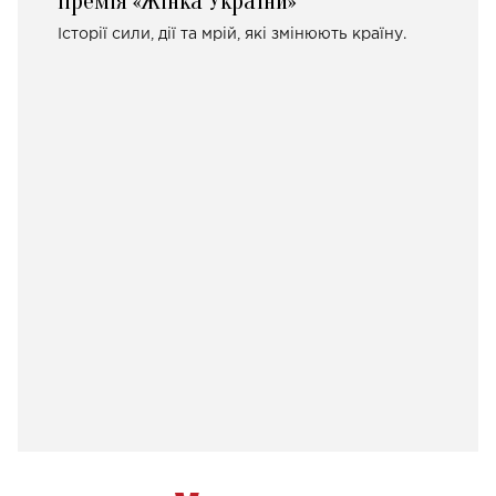
Премія «Жінка України»
Історії сили, дії та мрій, які змінюють країну.