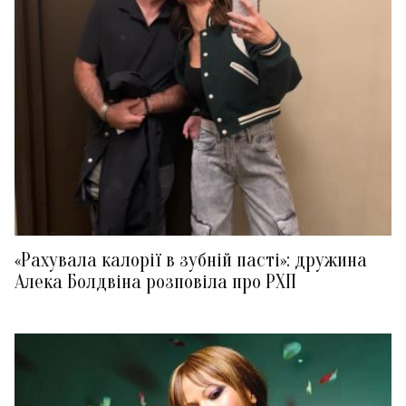
«Рахувала калорії в зубній пасті»: дружина
Алека Болдвіна розповіла про РХП