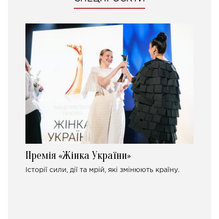
Премія «Жінка України»
Історії сили, дії та мрій, які змінюють країну.