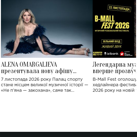
ALENA OMARGALIEVA
Легендарна му
презентувала нову афішу
вперше прозвуч
великого концерту в Палаці
Україні: де від
7 листопада 2026 року Палац спорту
B-Mall Fest оголош
спорту
стане місцем великої музичної історії —
хедлайнера фестива
«Не пʼяна — закохана», саме так
2026 року на новій т
символічно названо майбутній концерт
stage відбудеться у
ALENA OMARGALIEVA.
ENIGMA VOICES' OR