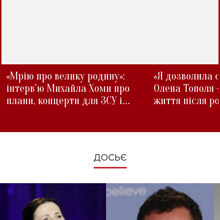
«Мрію про велику родину»:
«Я дозволила с
інтерв'ю Михайла Хоми про
Олена Тополя 
плани, концерти для ЗСУ і
життя після р
зміни під час війни
ДОСЬЄ