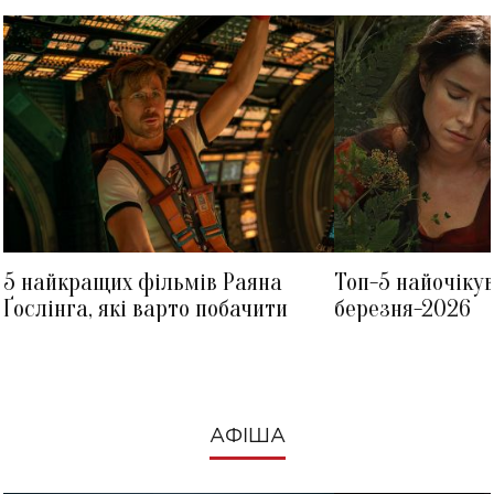
5 найкращих фільмів Раяна
Топ-5 найочіку
Ґослінга, які варто побачити
березня-2026
АФІША