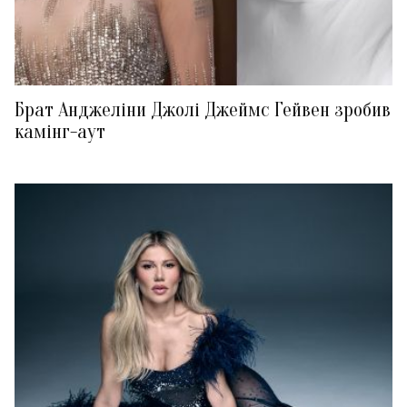
Брат Анджеліни Джолі Джеймс Гейвен зробив
камінг-аут