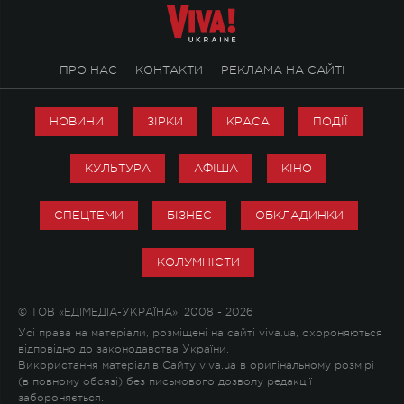
ПРО НАС
КОНТАКТИ
РЕКЛАМА НА САЙТІ
НОВИНИ
ЗІРКИ
КРАСА
ПОДІЇ
КУЛЬТУРА
АФІША
КІНО
СПЕЦТЕМИ
БІЗНЕС
ОБКЛАДИНКИ
КОЛУМНІСТИ
© ТОВ «ЕДІМЕДІА-УКРАЇНА», 2008 - 2026
Усі права на матеріали, розміщені на сайті viva.ua, охороняються
відповідно до законодавства України.
Використання матеріалів Сайту viva.ua в оригінальному розмірі
(в повному обсязі) без письмового дозволу редакції
забороняється.