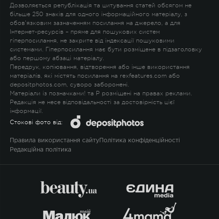
Дозволяється републікація та цитування статей обсягом не
більше 250 знаків для одного інформаційного матеріалу, з
обов'язковим зазначенням посилання на джерело, а для
Інтернет-ресурсів – пряме для пошукових систем
гіперпосилання, не закрите від індексації пошуковими
системами. Гіперпосилання має бути розміщене в підзаголовку
або першому абзаці матеріалу.
Передрук, копіювання, відтворення або інше використання
матеріалів, які містять посилання на rexfeatures.com або
depositphotos.com, суворо заборонені.
Матеріали із позначками
!
та
P
розміщені на правах реклами.
Редакція не несе відповідальності за достовірність цієї
інформації.
Стокові фото від:
Правила використання сайту
Політика конфіденційності
Редакційна політика