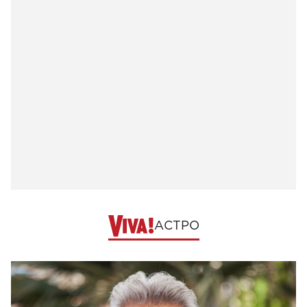
АСТРО