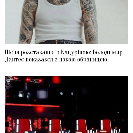
Після розставання з Кацуріною: Володимир
Дантес показався з новою обраницею