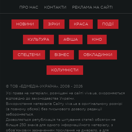
ПРО НАС
КОНТАКТИ
РЕКЛАМА НА САЙТІ
НОВИНИ
ЗІРКИ
КРАСА
ПОДІЇ
КУЛЬТУРА
АФІША
КІНО
СПЕЦТЕМИ
БІЗНЕС
ОБКЛАДИНКИ
КОЛУМНІСТИ
© ТОВ «ЕДІМЕДІА-УКРАЇНА», 2008 - 2026
Усі права на матеріали, розміщені на сайті viva.ua, охороняються
відповідно до законодавства України.
Використання матеріалів Сайту viva.ua в оригінальному розмірі
(в повному обсязі) без письмового дозволу редакції
забороняється.
Дозволяється републікація та цитування статей обсягом не
більше 250 знаків для одного інформаційного матеріалу, з
обов'язковим зазначенням посилання на джерело, а для