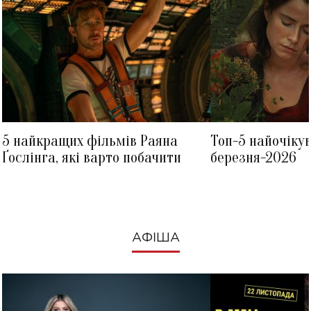
5 найкращих фільмів Раяна
Топ-5 найочіку
Ґослінга, які варто побачити
березня-2026
АФІША