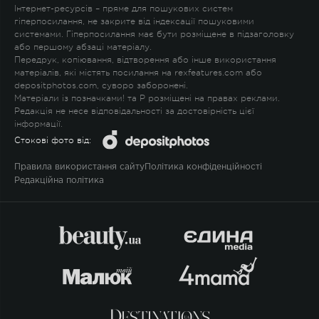
Інтернет-ресурсів – пряме для пошукових систем
гіперпосилання, не закрите від індексації пошуковими
системами. Гіперпосилання має бути розміщене в підзаголовку
або першому абзаці матеріалу.
Передрук, копіювання, відтворення або інше використання
матеріалів, які містять посилання на rexfeatures.com або
depositphotos.com, суворо заборонені.
Матеріали із позначками
!
та
P
розміщені на правах реклами.
Редакція не несе відповідальності за достовірність цієї
інформації.
Стокові фото від:
Правила використання сайту
Політика конфіденційності
Редакційна політика