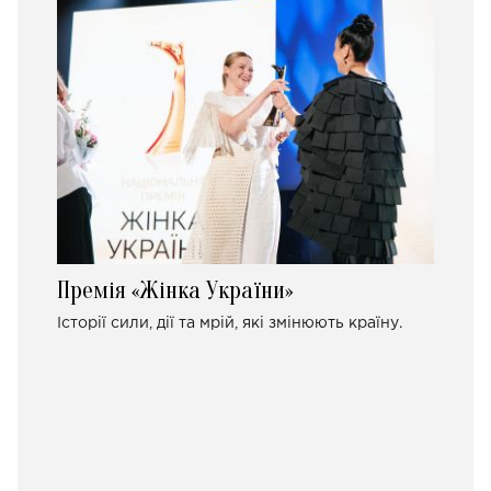
Премія «Жінка України»
Історії сили, дії та мрій, які змінюють країну.