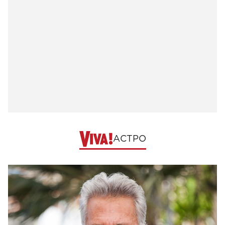
АСТРО