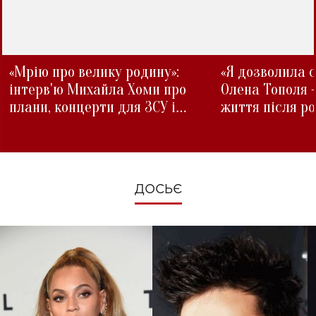
«Мрію про велику родину»:
«Я дозволила с
інтерв'ю Михайла Хоми про
Олена Тополя 
плани, концерти для ЗСУ і
життя після р
зміни під час війни
ДОСЬЄ