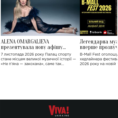
ALENA OMARGALIEVA
Легендарна му
презентувала нову афішу
вперше прозвуч
великого концерту в Палаці
Україні: де від
7 листопада 2026 року Палац спорту
B-Mall Fest оголош
спорту
стане місцем великої музичної історії —
хедлайнера фестива
«Не пʼяна — закохана», саме так
2026 року на новій т
символічно названо майбутній концерт
stage відбудеться у
ALENA OMARGALIEVA.
ENIGMA VOICES' OR