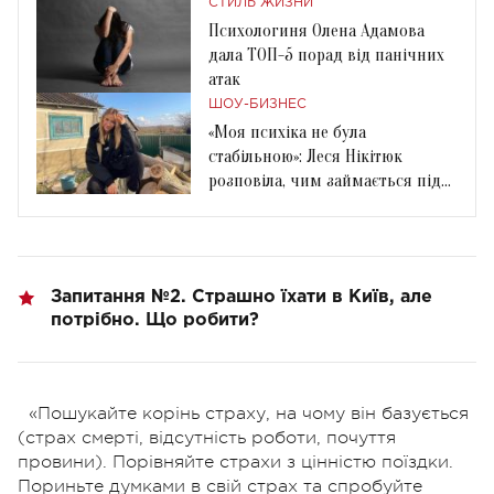
СТИЛЬ ЖИЗНИ
Психологиня Олена Адамова
дала ТОП-5 порад від панічних
атак
ШОУ-БИЗНЕС
«Моя психіка не була
стабільною»: Леся Нікітюк
розповіла, чим займається під
час війни
Запитання №2. Страшно їхати в Київ, але
потрібно. Що робити?
«Пошукайте корінь страху, на чому він базується
(страх смерті, відсутність роботи, почуття
провини). Порівняйте страхи з цінністю поїздки.
Пориньте думками в свій страх та спробуйте