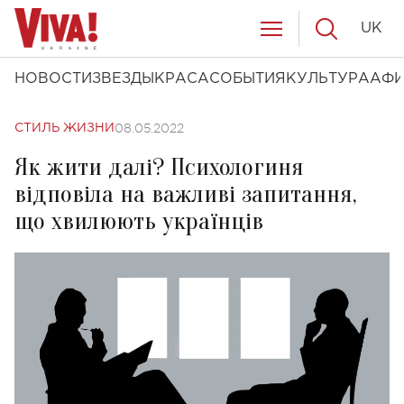
UK
НОВОСТИ
ЗВЕЗДЫ
КРАСА
СОБЫТИЯ
КУЛЬТУРА
АФ
08.05.2022
СТИЛЬ ЖИЗНИ
Як жити далі? Психологиня
відповіла на важливі запитання,
що хвилюють українців