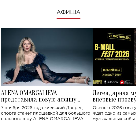
АФИША
ALENA OMARGALIEVA
Легендарная м
представила новую афишу
впервые прозву
большого концерта во Дворце
Украине: где со
7 ноября 2026 года киевский Дворец
Осенью 2026 года у
спорта
спорта станет площадкой для большого
ждет одно из самы
сольного шоу ALENA OMARGALIEVA.
музыкальных событ
Концерт получил символичное название
«Не пьяная — влюбленная».