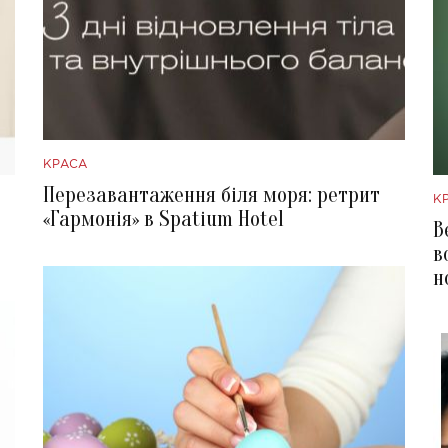
КРАСА
Перезавантаження біля моря: ретрит
К
«Гармонія» в Spatium Hotel
В
в
н