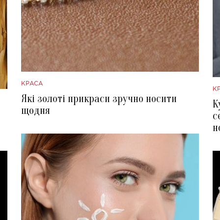
КРАСА
К
Які золоті прикраси зручно носити
К
щодня
с
н