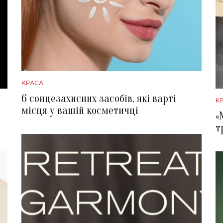
КРАСА
6 сонцезахисних засобів, які варті
К
місця у вашій косметичці
«
т