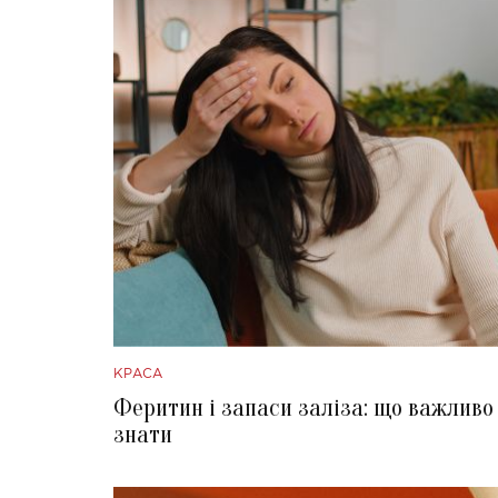
КРАСА
Феритин і запаси заліза: що важливо
знати