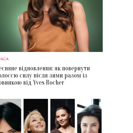
РАСА
есняне відновлення: як повернути
олоссю силу після зими разом із
овинкою від Yves Rocher