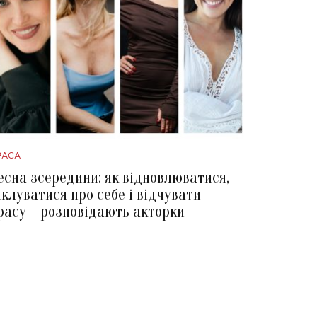
РАСА
есна зсередини: як відновлюватися,
іклуватися про себе і відчувати
расу – розповідають акторки