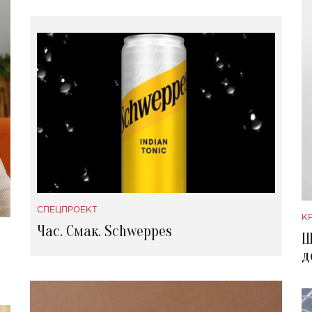
СПЕЦПРОЕКТ
К
Час. Смак. Schweppes
Щ
д