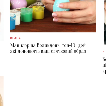
КРАСА
Манікюр на Великдень: топ-10 ідей,
які доповнять ваш святковий образ
К
В
п
к