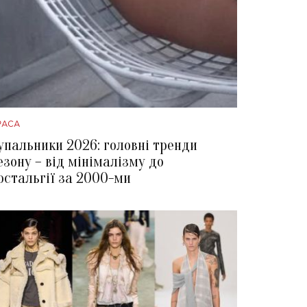
РАСА
упальники 2026: головні тренди
езону – від мінімалізму до
остальгії за 2000-ми