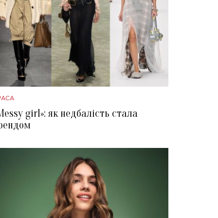
РАСА
Messy girl»: як недбалість стала
рендом