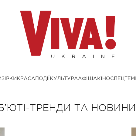
И
ЗІРКИ
КРАСА
ПОДІЇ
КУЛЬТУРА
АФІША
КІНО
СПЕЦТЕМ
БʼЮТІ-ТРЕНДИ ТА НОВИНИ 