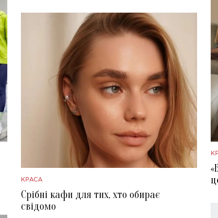
К
«
ц
КРАСА
Срібні кафи для тих, хто обирає
свідомо