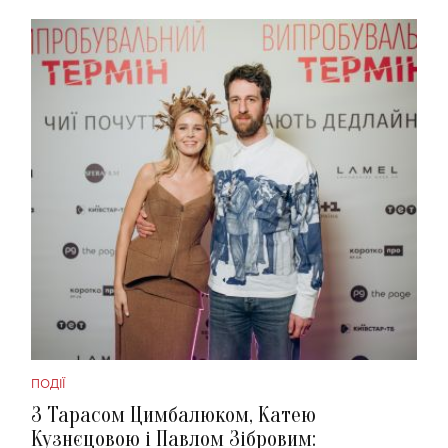
ПОДІЇ
З Тарасом Цимбалюком, Катею
Кузнєцовою і Павлом Зібровим: