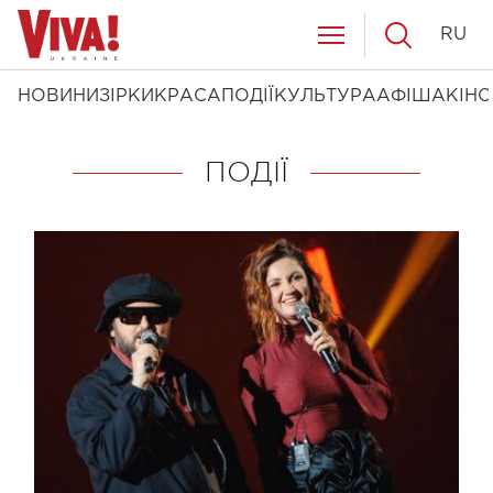
RU
НОВИНИ
ЗІРКИ
КРАСА
ПОДІЇ
КУЛЬТУРА
АФІША
КІНО
ПОДІЇ