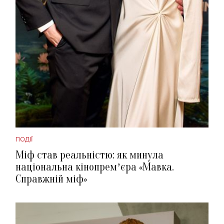
ПОДІЇ
Міф став реальністю: як минула
національна кінопремʼєра «Мавка.
Справжній міф»