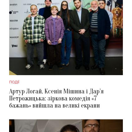
ПОДІЇ
Артур Логай, Ксенія Мішина і Дар’я
Петрожицька: зіркова комедія «7
бажань» вийшла на великі екрани