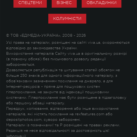
СПЕЦТЕМИ
БІЗНЕС
ОБКЛАДИНКИ
КОЛУМНІСТИ
© ТОВ «ЕДІМЕДІА-УКРАЇНА», 2008 - 2026
Усі права на матеріали, розміщені на сайті viva.ua, охороняються
відповідно до законодавства України.
Використання матеріалів Сайту viva.ua в оригінальному розмірі
(в повному обсязі) без письмового дозволу редакції
забороняється.
Дозволяється републікація та цитування статей обсягом не
більше 250 знаків для одного інформаційного матеріалу, з
обов'язковим зазначенням посилання на джерело, а для
Інтернет-ресурсів – пряме для пошукових систем
гіперпосилання, не закрите від індексації пошуковими
системами. Гіперпосилання має бути розміщене в підзаголовку
або першому абзаці матеріалу.
Передрук, копіювання, відтворення або інше використання
матеріалів, які містять посилання на rexfeatures.com або
depositphotos.com, суворо заборонені.
Матеріали із позначками
!
та
P
розміщені на правах реклами.
Редакція не несе відповідальності за достовірність цієї
інформації.