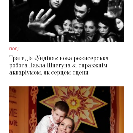
ПОДІЇ
Трагедія «Ундіна»: нова режисерська
робота Павла Шпегуна зі справжнім
акваріумом, як серцем сцени