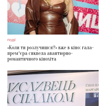
ПОДІЇ
«Коли ти розлучишся?» вже в кіно: гала-
премʼєра сиквела авантюрно-
романтичного кінохіта