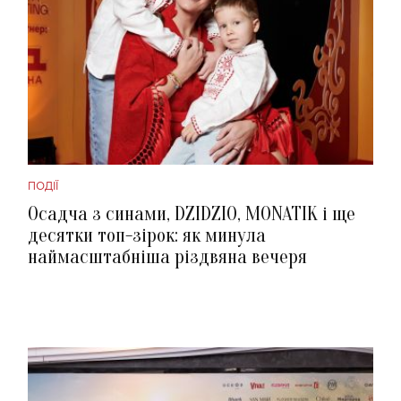
ПОДІЇ
Осадча з синами, DZIDZIO, MONATIK і ще
десятки топ-зірок: як минула
наймасштабніша різдвяна вечеря