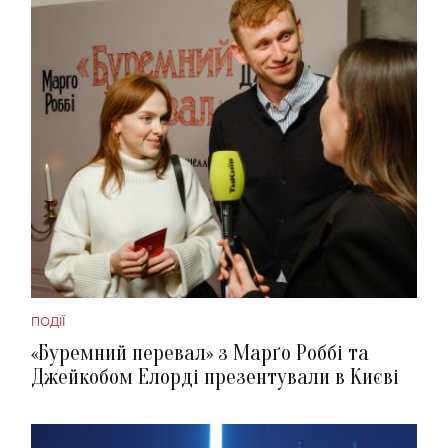
ПОДІЇ
«Буремний перевал» з Марґо Роббі та
Джейкобом Елорді презентували в Києві