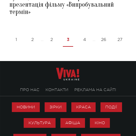
презентація фільму «Випробувальний
термін»
3
1
2
2
4
26
27
...
...
ПРО НАС
КОНТАКТИ
РЕКЛАМА НА САЙТІ
НОВИНИ
ЗІРКИ
КРАСА
ПОДІЇ
КУЛЬТУРА
АФІША
КІНО