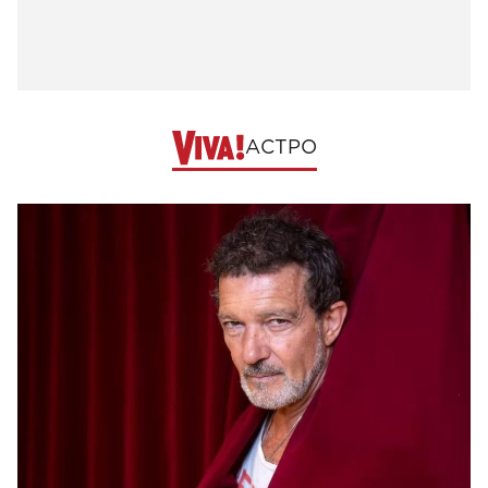
АСТРО