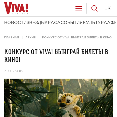
UK
НОВОСТИ
ЗВЕЗДЫ
КРАСА
СОБЫТИЯ
КУЛЬТУРА
АФ
ГЛАВНАЯ
АРХИВ
КОНКУРС ОТ VIVA! ВЫИГРАЙ БИЛЕТЫ В КИНО!
Конкурс от Viva! Выиграй билеты в
кино!
30.07.2012