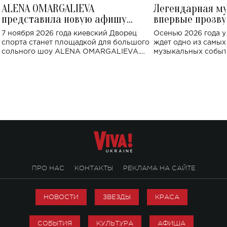
ALENA OMARGALIEVA
Легендарная м
представила новую афишу
впервые прозву
большого концерта во Дворце
Украине: где со
7 ноября 2026 года киевский Дворец
Осенью 2026 года у
спорта
спорта станет площадкой для большого
ждет одно из самы
сольного шоу ALENA OMARGALIEVA.
музыкальных событ
Концерт получил символичное название
«Не пьяная — влюбленная».
ПРО НАС
КОНТАКТЫ
РЕКЛАМА НА САЙТЕ
НОВОСТИ
ЗВЕЗДЫ
КРАСА
СОБЫТИЯ
КУЛЬТУРА
АФИША