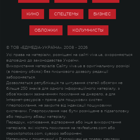
КИНО
СПЕЦТЕМЫ
БИЗНЕС
ОБЛОЖКИ
КОЛУМНИСТЫ
© ТОВ «ЕДІМЕДІА-УКРАЇНА», 2008 - 2026
Усі права на матеріали, розміщені на сайті viva.ua, охороняються
відповідно до законодавства України.
Використання матеріалів Сайту viva.ua в оригінальному розмірі
(в повному обсязі) без письмового дозволу редакції
забороняється.
Дозволяється републікація та цитування статей обсягом не
більше 250 знаків для одного інформаційного матеріалу, з
обов'язковим зазначенням посилання на джерело, а для
Інтернет-ресурсів – пряме для пошукових систем
гіперпосилання, не закрите від індексації пошуковими
системами. Гіперпосилання має бути розміщене в підзаголовку
або першому абзаці матеріалу.
Передрук, копіювання, відтворення або інше використання
матеріалів, які містять посилання на rexfeatures.com або
depositphotos.com, суворо заборонені.
Материалы с пометками
!
и
P
розміщені на правах реклами.