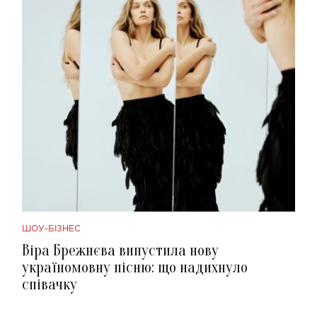
ШОУ-БІЗНЕС
Віра Брежнєва випустила нову
україномовну пісню: що надихнуло
співачку