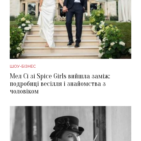
ШОУ-БІЗНЕС
Мел Сі зі Spice Girls вийшла заміж:
подробиці весілля і знайомства з
чоловіком