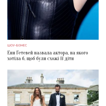
ШОУ-БІЗНЕС
Енн Гетевей назвала актора, на якого
хотіла б, щоб були схожі її діти