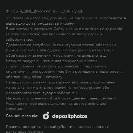
© ТОВ «ЕДІМЕДІА-УКРАЇНА», 2008 - 2026
Усі права на матеріали, розміщені на сайті viva.ua, охороняються
відповідно до законодавства України.
Використання матеріалів Сайту viva.ua в оригінальному розмірі
(в повному обсязі) без письмового дозволу редакції
забороняється.
Дозволяється републікація та цитування статей обсягом не
більше 250 знаків для одного інформаційного матеріалу, з
обов'язковим зазначенням посилання на джерело, а для
Інтернет-ресурсів – пряме для пошукових систем
гіперпосилання, не закрите від індексації пошуковими
системами. Гіперпосилання має бути розміщене в підзаголовку
або першому абзаці матеріалу.
Передрук, копіювання, відтворення або інше використання
матеріалів, які містять посилання на rexfeatures.com або
depositphotos.com, суворо заборонені.
Матеріали із позначками
!
та
P
розміщені на правах реклами.
Редакція не несе відповідальності за достовірність цієї
інформації.
Стокові фото від:
Правила використання сайту
Політика конфіденційності
Редакційна політика