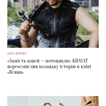
ШОУ-БІЗНЕС
«Замість коней — мотоцикли»: KHAYAT
переосмислив козацьку історію в кліпі
«Ясиня»