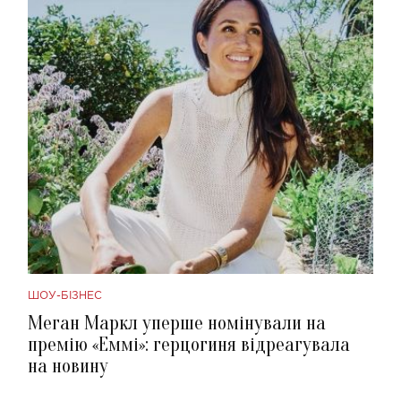
ШОУ-БІЗНЕС
Меган Маркл уперше номінували на
премію «Еммі»: герцогиня відреагувала
на новину